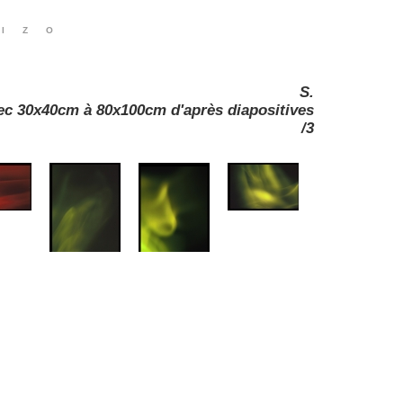
izo
S.
ec 30x40cm à 80x100cm d'après diapositives
/3