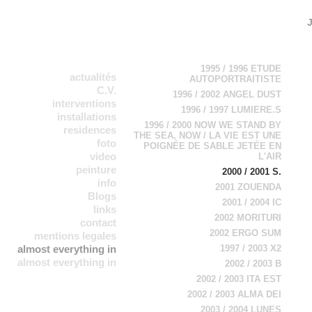
1995 / 1996 ETUDE
actualités
AUTOPORTRAITISTE
C.V.
1996 / 2002 ANGEL DUST
interventions
1996 / 1997 LUMIERE.S
installations
1996 / 2000 NOW WE STAND BY
residences
THE SEA, NOW / LA VIE EST UNE
foto
POIGNÉE DE SABLE JETÉE EN
video
L'AIR
peinture
2000 / 2001 S.
info
2001 ZOUENDA
Blogs
2001 / 2004 IC
links
2002 MORITURI
contact
2002 ERGO SUM
mentions legales
almost everything in
1997 / 2003 X2
almost everything in
a chronological
2002 / 2003 B
b chronological
order
2002 / 2003 ITA EST
order 2
2002 / 2003 ALMA DEI
2003 / 2004 LUNES