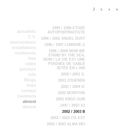
Jean
1995 / 1996 ETUDE
actualités
AUTOPORTRAITISTE
C.V.
1996 / 2002 ANGEL DUST
interventions
1996 / 1997 LUMIERE.S
installations
1996 / 2000 NOW WE
residences
STAND BY THE SEA,
foto
NOW / LA VIE EST UNE
video
POIGNÉE DE SABLE
JETÉE EN L'AIR
peinture
info
2000 / 2001 S.
Blogs
2001 ZOUENDA
links
2001 / 2004 IC
contact
2002 MORITURI
mentions
2002 ERGO SUM
legales
almost
1997 / 2003 X2
everything in a
almost
2002 / 2003 B
everything in b
chronological
chronological
order
2002 / 2003 ITA EST
order 2
2002 / 2003 ALMA DEI