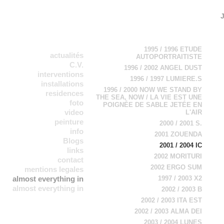
1995 / 1996 ETUDE
actualités
AUTOPORTRAITISTE
C.V.
1996 / 2002 ANGEL DUST
interventions
1996 / 1997 LUMIERE.S
installations
1996 / 2000 NOW WE STAND BY
residences
THE SEA, NOW / LA VIE EST UNE
foto
POIGNÉE DE SABLE JETÉE EN
video
L'AIR
peinture
2000 / 2001 S.
info
2001 ZOUENDA
Blogs
2001 / 2004 IC
links
2002 MORITURI
contact
2002 ERGO SUM
mentions legales
almost everything in
1997 / 2003 X2
almost everything in
a chronological
2002 / 2003 B
b chronological
order
2002 / 2003 ITA EST
order 2
2002 / 2003 ALMA DEI
2003 / 2004 LUNES