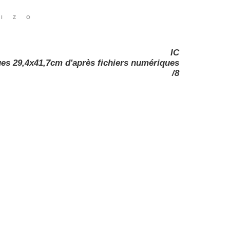
izo
IC
ues 29,4x41,7cm d'après fichiers numériques
/8